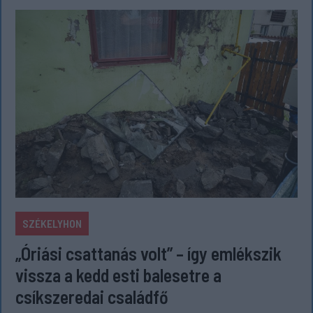
SZÉKELYHON
„Óriási csattanás volt” – így emlékszik
vissza a kedd esti balesetre a
csíkszeredai családfő