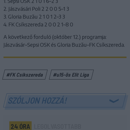
1. Sepsi OSK 2 1 0 1 6–2 3
2. Jászvásári Poli 2 2 0 0 5–1 3
3. Gloria Buzău 2 1 0 1 2–3 3
4. FK Csíkszereda 2 0 0 2 1–8 0
A következő forduló (október 12.) programja:
Jászvásár–Sepsi OSK és Gloria Buzău–FK Csíkszereda.
#FK Csíkszereda
#u15-ös Elit Liga
SZÓLJON HOZZÁ!
24 ÓRA
LEGOLVASOTTABB