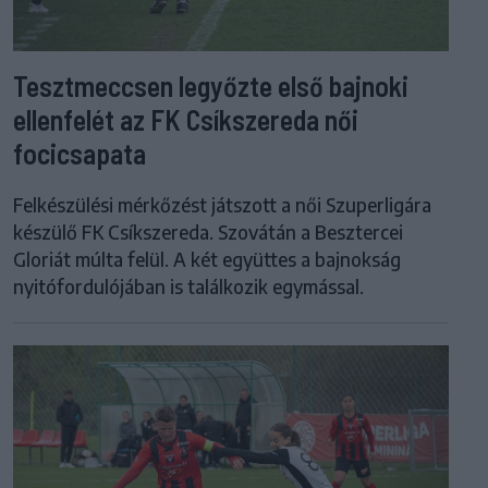
Tesztmeccsen legyőzte első bajnoki
ellenfelét az FK Csíkszereda női
focicsapata
Felkészülési mérkőzést játszott a női Szuperligára
készülő FK Csíkszereda. Szovátán a Besztercei
Gloriát múlta felül. A két együttes a bajnokság
nyitófordulójában is találkozik egymással.