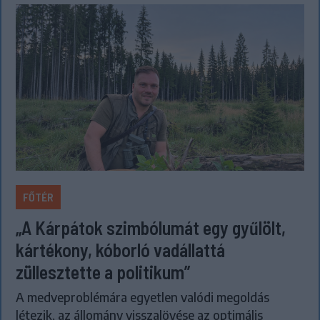
FŐTÉR
„A Kárpátok szimbólumát egy gyűlölt,
kártékony, kóborló vadállattá
züllesztette a politikum”
A medveproblémára egyetlen valódi megoldás
létezik, az állomány visszalövése az optimális