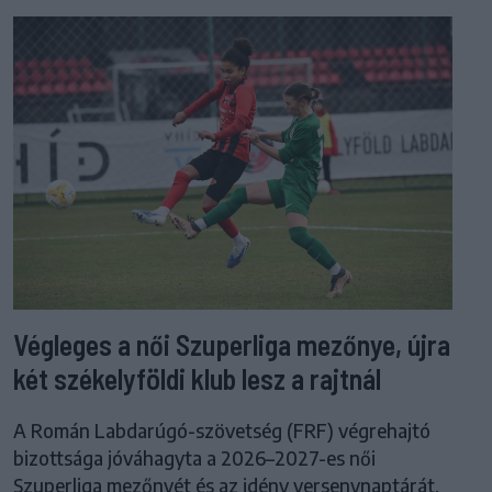
Végleges a női Szuperliga mezőnye, újra
két székelyföldi klub lesz a rajtnál
A Román Labdarúgó-szövetség (FRF) végrehajtó
bizottsága jóváhagyta a 2026–2027-es női
Szuperliga mezőnyét és az idény versenynaptárát.