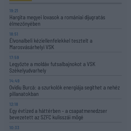
19:21
Hargita megyei lovasok a romániai díjugratás
élmezőnyében
18:51
Élvonalbeli kéziellenfelekkel tesztelt a
Marosvásárhelyi VSK
17:59
Legyőzte a moldáv futsalbajnokot a VSK
Székelyudvarhely
14:49
Ovidiu Burcă: a szurkolók energiája segíthet a nehéz
pillanatokban
12:18
Egy évtized a háttérben – a csapatmenedzser
bevezetett az SZFC kulisszái mögé
10:33