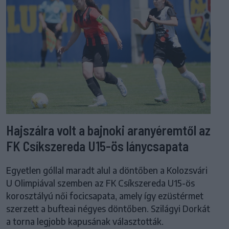
Hajszálra volt a bajnoki aranyéremtől az
FK Csíkszereda U15-ös lánycsapata
Egyetlen góllal maradt alul a döntőben a Kolozsvári
U Olimpiával szemben az FK Csíkszereda U15-ös
korosztályú női focicsapata, amely így ezüstérmet
szerzett a bufteai négyes döntőben. Szilágyi Dorkát
a torna legjobb kapusának választották.