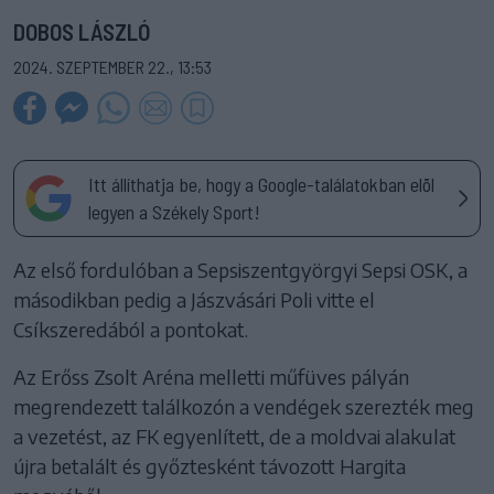
DOBOS LÁSZLÓ
2024. SZEPTEMBER 22., 13:53
Itt állíthatja be, hogy a Google-találatokban elöl
legyen a Székely Sport!
Az első fordulóban a Sepsiszentgyörgyi Sepsi OSK, a
másodikban pedig a Jászvásári Poli vitte el
Csíkszeredából a pontokat.
Az Erőss Zsolt Aréna melletti műfüves pályán
megrendezett találkozón a vendégek szerezték meg
a vezetést, az FK egyenlített, de a moldvai alakulat
újra betalált és győztesként távozott Hargita