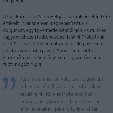
megyéből.
A találkozó után Portik Helga, a hazaiak vezetőedzője
értékelt: „Már az elején megnehezítettük a
dolgunkat, egy figyelmetlenségből gólt kaptunk és
nagyon nehezen tudtunk ebből felállni. Próbáltunk
kicsit összeszedettebben játszani, de elég nehezen
találtuk egymást a pályán. Sajnos, nem tudtuk
kihasználni az emberelőnyt sem, egyszerűen nem
tudtunk gólt rúgni.
Kapufák és minden volt, csak a gól nem
jött össze. Végül szabadrúgásból sikerült
betalálnunk. Koncentráltabbak kell
legyünk, hogy jó megoldásokat tudjunk
hozni és ezeket gólokra tudjuk váltani.