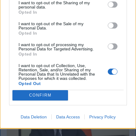
I want to opt-out of the Sharing of my
personal data.
KRÓNIKA
Opted In
Meddig használható még a régi
I want to opt-out of the Sale of my
Personal Data.
személyi?
Opted In
Sok román állampolgár még mindig az 1997-es
I want to opt-out of processing my
mintára kiállított személyi igazolványt használja,
Personal Data for Targeted Advertising.
Opted In
azonban ezt fokozatosan kivonják a forgalomból,
amint az új elektronikus és egyszerű személyi
I want to opt-out of Collection, Use,
Retention, Sale, and/or Sharing of my
igazolványok országszerte elérhetővé válnak.
Personal Data that Is Unrelated with the
Purposes for which it was collected.
Opted Out
CONFIRM
Data Deletion
Data Access
Privacy Policy