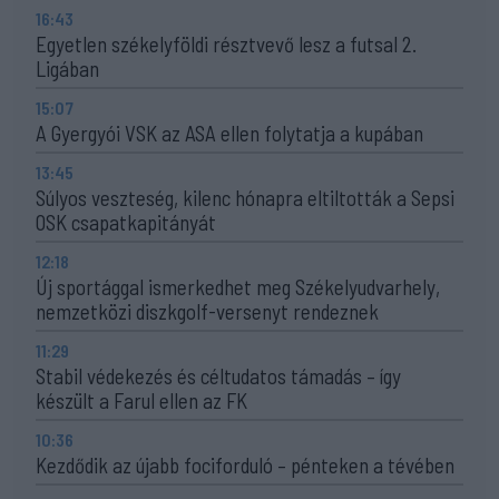
16:43
Egyetlen székelyföldi résztvevő lesz a futsal 2.
Ligában
15:07
A Gyergyói VSK az ASA ellen folytatja a kupában
13:45
Súlyos veszteség, kilenc hónapra eltiltották a Sepsi
OSK csapatkapitányát
12:18
Új sportággal ismerkedhet meg Székelyudvarhely,
nemzetközi diszkgolf-versenyt rendeznek
11:29
Stabil védekezés és céltudatos támadás – így
készült a Farul ellen az FK
10:36
Kezdődik az újabb fociforduló – pénteken a tévében