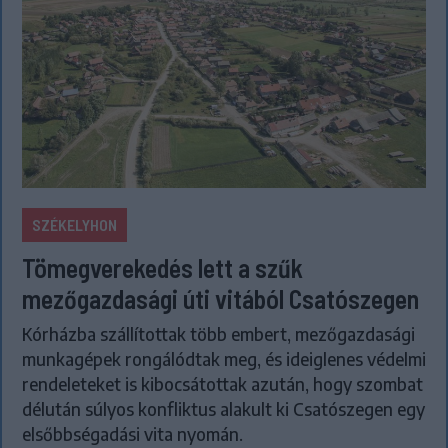
SZÉKELYHON
Tömegverekedés lett a szűk
mezőgazdasági úti vitából Csatószegen
Kórházba szállítottak több embert, mezőgazdasági
munkagépek rongálódtak meg, és ideiglenes védelmi
rendeleteket is kibocsátottak azután, hogy szombat
délután súlyos konfliktus alakult ki Csatószegen egy
elsőbbségadási vita nyomán.