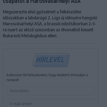
csapatot a Marosvásárhelyi ASA
Megszerezte első győzelmét a felkészülési
időszakban a labdarúgó 2. Liga új idényére hangoló
Marosvásárhelyi ASA, a brassói edzőtáborban 2–1-
re nyert az előző szezonban az élvonalból kiesett
Bukaresti Metaloglobus ellen.
HÍRLEVÉL
Iratkozzon fel hírlevelünkre, hogy elsőként értesüljön a
hírekről!