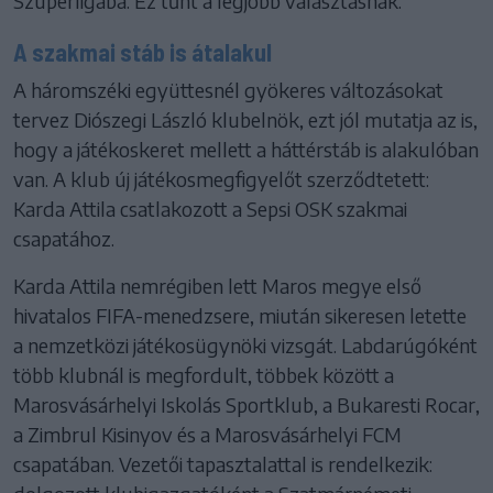
Szuperligába. Ez tűnt a legjobb választásnak.”
A szakmai stáb is átalakul
A háromszéki együttesnél gyökeres változásokat
tervez Diószegi László klubelnök, ezt jól mutatja az is,
hogy a játékoskeret mellett a háttérstáb is alakulóban
van. A klub új játékosmegfigyelőt szerződtetett:
Karda Attila csatlakozott a Sepsi OSK szakmai
csapatához.
Karda Attila nemrégiben lett Maros megye első
hivatalos FIFA-menedzsere, miután sikeresen letette
a nemzetközi játékosügynöki vizsgát. Labdarúgóként
több klubnál is megfordult, többek között a
Marosvásárhelyi Iskolás Sportklub, a Bukaresti Rocar,
a Zimbrul Kisinyov és a Marosvásárhelyi FCM
csapatában. Vezetői tapasztalattal is rendelkezik: