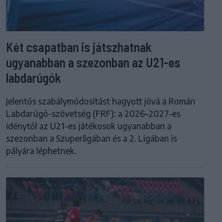
Két csapatban is játszhatnak
ugyanabban a szezonban az U21-es
labdarúgók
Jelentős szabálymódosítást hagyott jóvá a Román
Labdarúgó-szövetség (FRF): a 2026–2027-es
idénytől az U21-es játékosok ugyanabban a
szezonban a Szuperligában és a 2. Ligában is
pályára léphetnek.