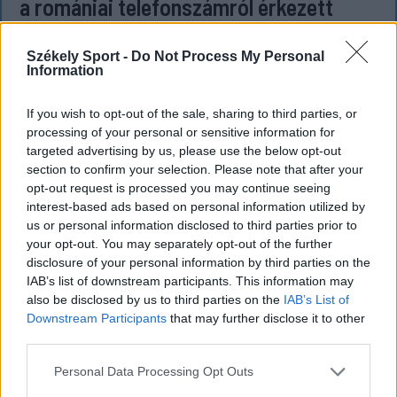
a romániai telefonszámról érkezett
fenyegetés miatt
Székely Sport -
Do Not Process My Personal
Büntetőfeljelentést tett csütörtökön Majka
Information
romániai jogi képviselője a sepsiszentgyörgyi Sic
Feszt fesztiválra tervezett koncert lemondását
If you wish to opt-out of the sale, sharing to third parties, or
kiváltó fenyegetés ügyében.
processing of your personal or sensitive information for
targeted advertising by us, please use the below opt-out
section to confirm your selection. Please note that after your
opt-out request is processed you may continue seeing
interest-based ads based on personal information utilized by
us or personal information disclosed to third parties prior to
your opt-out. You may separately opt-out of the further
disclosure of your personal information by third parties on the
IAB’s list of downstream participants. This information may
also be disclosed by us to third parties on the
IAB’s List of
Downstream Participants
that may further disclose it to other
third parties.
Personal Data Processing Opt Outs