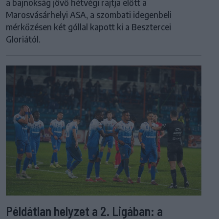
a bajnokság jövő hétvégi rajtja előtt a
Marosvásárhelyi ASA, a szombati idegenbeli
mérkőzésen két góllal kapott ki a Besztercei
Gloriától.
Példátlan helyzet a 2. Ligában: a