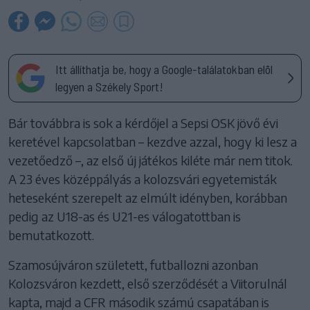
Itt állíthatja be, hogy a Google-találatokban elöl
legyen a Székely Sport!
Bár továbbra is sok a kérdőjel a Sepsi OSK jövő évi
keretével kapcsolatban – kezdve azzal, hogy ki lesz a
vezetőedző –, az első új játékos kiléte már nem titok.
A 23 éves középpályás a kolozsvári egyetemisták
heteseként szerepelt az elmúlt idényben, korábban
pedig az U18-as és U21-es válogatottban is
bemutatkozott.
Szamosújváron született, futballozni azonban
Kolozsváron kezdett, első szerződését a Viitorulnál
kapta, majd a CFR második számú csapatában is