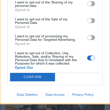
I want to opt-out of the Sharing of my
personal data.
Opted In
KRÓNIKA
I want to opt-out of the Sale of my
Personal Data.
Opted In
Majka életveszélyes fenyegetés miatt
lemondta erdélyi koncertjét
I want to opt-out of processing my
Personal Data for Targeted Advertising.
Opted In
Majka életveszélyes fenyegetést kapott, és emiatt
lemondta a sepsiszentgyörgyi SIC Fesztre tervezett
I want to opt-out of Collection, Use,
Retention, Sale, and/or Sharing of my
koncertjét. Majka ezt szerdán a Facebook-oldalán
Personal Data that Is Unrelated with the
jelentette be.
Purposes for which it was collected.
Opted Out
CONFIRM
Data Deletion
Data Access
Privacy Policy