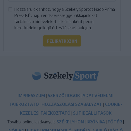
Hozzájárulok ahhoz, hogy a Székely Sportot kiadó Príma
Press Kft. napi rendszerességgel cikkajánlókat
tartalmazó hírleveleket, alkalmanként pedig
kereskedelmi jellegű értesítéseket küldjön.
FELIRATKOZOM
IMPRESSZUM
|
SZERZŐI JOGOK
|
ADATVÉDELMI
TÁJÉKOZTATÓ
|
HOZZÁSZÓLÁSI SZABÁLYZAT
|
COOKIE-
KEZELÉSI TÁJÉKOZTATÓ
|
SÜTIBEÁLLÍTÁSOK
További online kiadványok:
SZÉKELYHON
|
KRÓNIKA
|
FŐTÉR
|
NŐILEG
|
LIGET
|
BIHARI NAPLÓ
|
ERDÉLYI NAPLÓ
|
RÁDIÓ