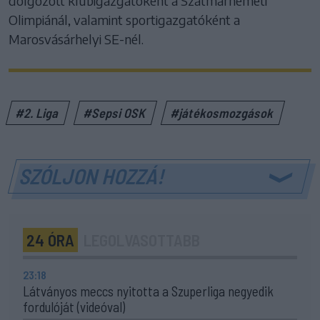
dolgozott klubigazgatóként a Szatmárnémeti
Olimpiánál, valamint sportigazgatóként a
Marosvásárhelyi SE-nél.
#2. Liga
#Sepsi OSK
#játékosmozgások
SZÓLJON HOZZÁ!
24 ÓRA
LEGOLVASOTTABB
23:18
Látványos meccs nyitotta a Szuperliga negyedik
fordulóját (videóval)