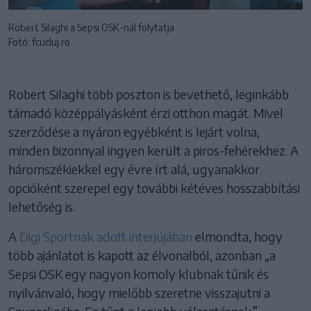
Robert Silaghi a Sepsi OSK-nál folytatja
Fotó: fcucluj.ro
Robert Silaghi több poszton is bevethető, leginkább
támadó középpályásként érzi otthon magát. Mivel
szerződése a nyáron egyébként is lejárt volna,
minden bizonnyal ingyen került a piros-fehérekhez. A
háromszékiekkel egy évre írt alá, ugyanakkor
opcióként szerepel egy további kétéves hosszabbítási
lehetőség is.
A
Digi Sportnak adott interjújában
elmondta, hogy
több ajánlatot is kapott az élvonalból, azonban „a
Sepsi OSK egy nagyon komoly klubnak tűnik és
nyilvánvaló, hogy mielőbb szeretne visszajutni a